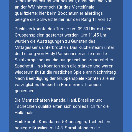
Redaktionsschluss war bekannt, dass sich die
Nati
an der WM historisch für das Viertelfinale
qualifizierte; hier beim Bocciaturnier allerdings
belegte
die Schweiz
le
ider nur
den Rang 1
1
von 12.
Pünktlich konnte das Turnier um 09.30 Uhr mit den
Gruppenspiele
n
gestartet
werden
.
Um 11.45 Uhr
wurden die Austragungen zu Gunsten des
Mittagessens unterbrochen. Das Küchenteam
unter
der Leitung von Hedy Passerini
servierte nun die
Salatvorspeise und die ausgezeichnet
zubereiteten
Spaghetti
– so konnten sich alle stärken und
waren
wiederum fit
für die restlichen Spiele
am Nachmittag
.
Nach Beendigung der Gruppenspiele konnten alle
ein
vorzügliche
s
Dessert in Form
eines Tiramisu
geniessen.
Die Mannschaften
Kanada
,
Haiti
,
Brasilien
und
Tschechien
qualifizierten sich schliesslich für die
Halbfinals.
Haiti
konnte
Kanada
mit
5
:
4
besiegen;
Tschechien
besiegte
Brasilien
mit 4:
3
. Somit standen die