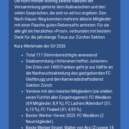
Die nicht minder wichtig zweite Halbzeit der
Versammlung gehörte dem Kulinarischen und den
vielen Gesprächen, die sich so ad hoc ergeben. Den
Nach-Hause-Weg konnten mehrere älteste Mitglieder
mit einer Flasche guten Rebensafts antreten. Für sie
alle gilt ein herzliches «Prost», verbunden mit bestem
Dank für die jahrelange Treue zur Zürcher Sektion.
Kurz-Merkmale der GV 2026
Total 111 Stimmberechtigte anwesend
Saalsammlung «Veteranen helfen Junioren»:
Der Erlös von 1400 Franken geht je zur Hälfte an
die Nachwuchsabteilung des gastgebenden FC
Glattbrugg und den Kameradschaftsdienst
Sektion Zürich.
Vereine mit den meisten Mitgliedern (sie stellen
einen Fünftel aller Eingetragenen): FC Wiedikon
(69 Mitglieder; 8,9 %), FC Lachen/Altendorf (51;
6,13 %), FC Thalwil (41; 4,93 %).
Bester Werber-Verein 2025: FC Wiedikon (2
Neumitglieder).
Beste Werber Einzel: Walter von Arx (2) sowie 14