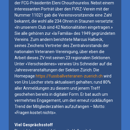
der FCG-Präsidentin Eleni Chouchourelos. Nebst einem
interessanten Porträt über den FVRZ-Verein mit der
Nummer 11021 gab die Vereinsvorsitzende eine Zahl
bekannt, die wohl alle 234 Ohren in Staunen versetzte:
«In unserem Club sind 42 Nationalitäten eingetragen.»
Sie alle gehören zur «la Familia» des 1949 gegründeten
Vereins. Zum andern berichtete Marcus Halbeck,
seines Zeichens Vertreter des Zentralvorstands der
nationalen Veteranen-Vereinigung, über eben die
Arbeit dieses ZV mit seinen 23 regionalen Sektionen.
Unter «Verschiedenes» verwies Urs Schneider auf die
Jahresveranstaltungen der Sektion Zürich. Die
Homepage
https://fussballveteranen-zuerich.ch
wird
von Urs Lüscher stets aktualisiert gehalten; rund 80%
aller Anmeldungen zu diesem und jenem Treff
geschehen bereits in digitaler Form. Er bat auch um
vermehrtes Engagement, um den erneut rückläufigen
Trend der Mitgliederzahlen aufzufangen – Motto:
«Fragen kostet nichts».
Viel Gesprächsstoff