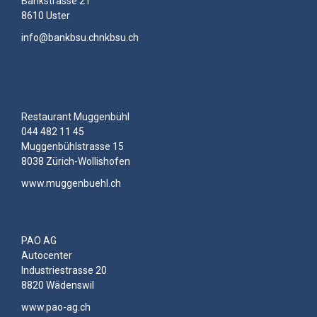
Bankstrasse 21
8610 Uster
info@bankbsu.chnkbsu.ch
Restaurant Muggenbühl
044 482 11 45
Muggenbühlstrasse 15
8038 Zürich-Wollishofen
www.muggenbuehl.ch
PAO AG
Autocenter
Industriestrasse 20
8820 Wädenswil
www.pao-ag.ch