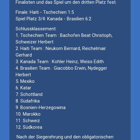
Finalisten und das Spiel um den dritten Platz fest.
Finale:
Haiti
-
Tschechien
1:
5
Spiel Platz 3/4:
Kanada
-
Brasilien
6
:
2
Schlussklassement:
1.
Tschechien
Team :
Bachofen Beat Christoph
,
Schweizer Herbert
2.
Haiti
Team : Neukom Bernard
,
Reichelmair
Gerhard
3.
Kanada
Team :
Kohler Heinz
,
Weiss Edith
4.
Brasilien Team :
Giacobbo Erwin
,
Nydegger
Herbert
5.
Mexiko
6.
Katar
7.
Schottland
8. S
üdafrika
9.
Bosnien-
Herz
e
g
o
wina
10.
Marokko
11.
Schweiz
12. S
üdkorea
Nach der Siegerehrung und de
n
obligatorischen